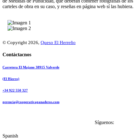
de Medidas de Publicidad, que deberán contener fotografías de los
carteles de obra en su caso, y reseñas en página web sí las hubiera.
© Copyright 2026,
Queso El Herreño
Contáctacnos
Carretera El Majano 38915 Valverde
(El Hierro)
+34 922 550 327
gerencia@cooperativaganaderos.com
Transparencia
|
Política de Cookies
|
Síguenos:
Política de Privacidad
|
Aviso Legal
Spanish