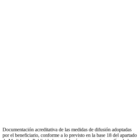
Quesos Herreño:
tradición,
calidad
y sabor auténtico.
Elaborados en
nuestra
tierra
BASES REGULADORAS QUE HAN DE REGIR EN LA
CONCESIÓN DE SUBVENCIONES PARA LA TRANSICIÓN
VERDE, COFINANCIADAS CON EL FEDER EN EL ÁMBITO
DEL PROGRAMA 2021-2027 DE CANARIAS.
Documentación acreditativa de las medidas de difusión adoptadas
por el beneficiario, conforme a lo previsto en la base 18 del apartado