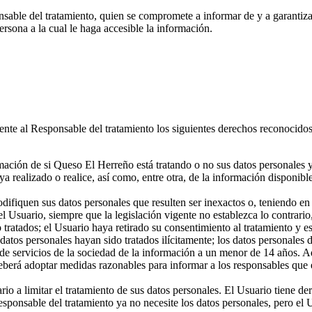
sable del tratamiento, quien se compromete a informar de y a garantiza
rsona a la cual le haga accesible la información.
frente al Responsable del tratamiento los siguientes derechos reconoci
ación de si Queso El Herreño está tratando o no sus datos personales y
 realizado o realice, así como, entre otra, de la información disponible 
ifiquen sus datos personales que resulten ser inexactos o, teniendo en 
l Usuario, siempre que la legislación vigente no establezca lo contrario
o tratados; el Usuario haya retirado su consentimiento al tratamiento y e
 datos personales hayan sido tratados ilícitamente; los datos personales
de servicios de la sociedad de la información a un menor de 14 años. A
deberá adoptar medidas razonables para informar a los responsables que e
io a limitar el tratamiento de sus datos personales. El Usuario tiene d
l Responsable del tratamiento ya no necesite los datos personales, pero e